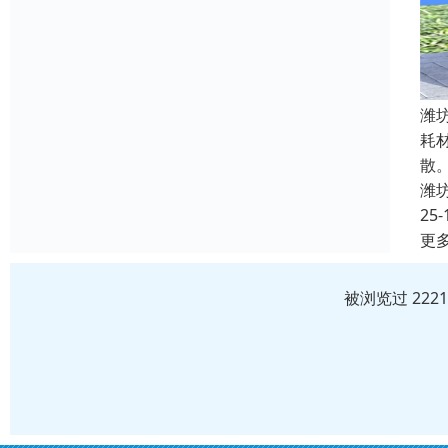
潍
耗
散
潍
25-
更
被浏览过 222