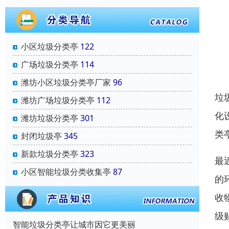
小区垃圾分类亭
122
广场垃圾分类亭
114
潍坊小区垃圾分类亭厂家
96
垃
潍坊广场垃圾分类亭
112
化
潍坊垃圾分类亭
301
类
封闭垃圾亭
345
新款垃圾分类亭
323
最
小区智能垃圾分类收集亭
87
的
收
级
智能垃圾分类亭让城市因它更美丽