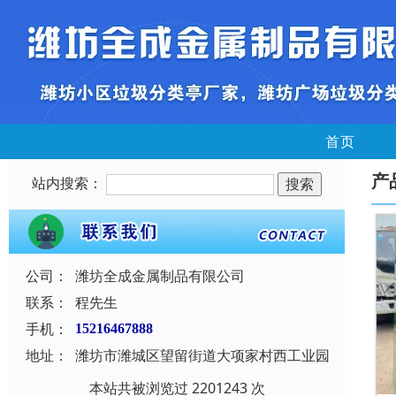
首页
产
站内搜索：
公司：
潍坊全成金属制品有限公司
联系：
程先生
手机：
15216467888
地址：
潍坊市潍城区望留街道大项家村西工业园
本站共被浏览过 2201243 次