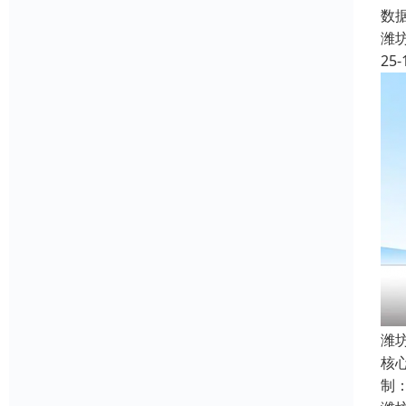
数
潍
25-
潍
核
制