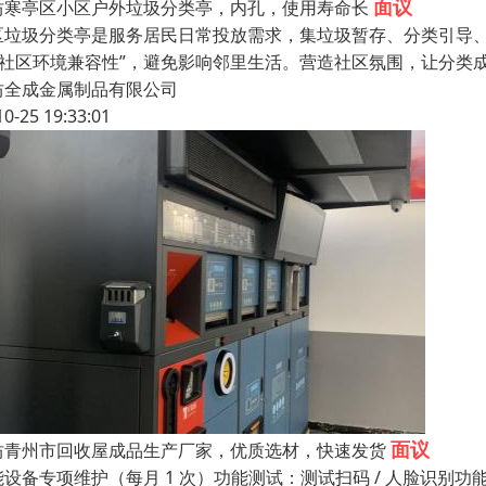
面议
坊寒亭区小区户外垃圾分类亭，内孔，使用寿命长
区垃圾分类亭是服务居民日常投放需求，集垃圾暂存、分类引导、
 “社区环境兼容性”，避免影响邻里生活。营造社区氛围，让分类
坊全成金属制品有限公司
10-25 19:33:01
面议
坊青州市回收屋成品生产厂家，优质选材，快速发货
能设备专项维护（每月 1 次）功能测试：测试扫码 / 人脸识