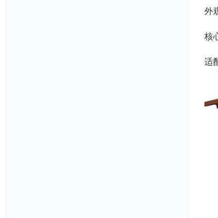
外
核
适