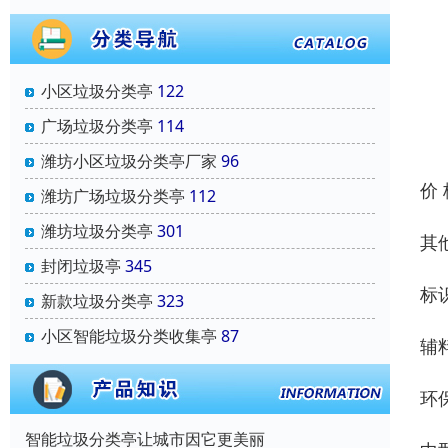
小区垃圾分类亭
122
广场垃圾分类亭
114
潍坊小区垃圾分类亭厂家
96
价
潍坊广场垃圾分类亭
112
潍坊垃圾分类亭
301
其
封闭垃圾亭
345
标
新款垃圾分类亭
323
小区智能垃圾分类收集亭
87
辅
环
智能垃圾分类亭让城市因它更美丽