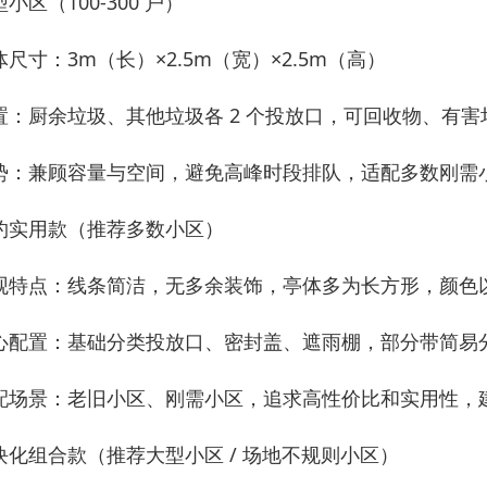
小区（100-300 户）
体尺寸：3m（长）×2.5m（宽）×2.5m（高）
置：厨余垃圾、其他垃圾各 2 个投放口，可回收物、有害垃圾各
势：兼顾容量与空间，避免高峰时段排队，适配多数刚需
约实用款（推荐多数小区）
观特点：线条简洁，无多余装饰，亭体多为长方形，颜色
心配置：基础分类投放口、密封盖、遮雨棚，部分带简易
配场景：老旧小区、刚需小区，追求高性价比和实用性，建设成本
块化组合款（推荐大型小区 / 场地不规则小区）