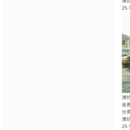
潍
25-
潍
改
分
潍
25-