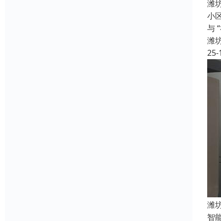
潍
小
与
潍
25-
潍
智