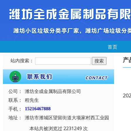
首页
产
站内搜索：
公司：
潍坊全成金属制品有限公司
20
联系：
程先生
手机：
15216467888
地址：
潍坊市潍城区望留街道大项家村西工业园
本站共被浏览过 2231249 次