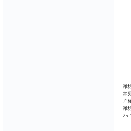
潍
常
户标
潍
25-