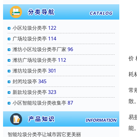
小区垃圾分类亭
122
广场垃圾分类亭
114
潍坊小区垃圾分类亭厂家
96
价
潍坊广场垃圾分类亭
112
潍坊垃圾分类亭
301
耗
封闭垃圾亭
345
常
新款垃圾分类亭
323
散
小区智能垃圾分类收集亭
87
易
能
智能垃圾分类亭让城市因它更美丽