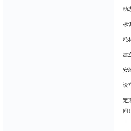
动
标
耗
建
安
设
定
间