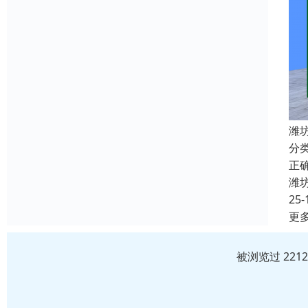
潍
分
正确
潍
25-
更
被浏览过 221