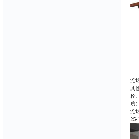
潍
其
栓
质
潍
25-