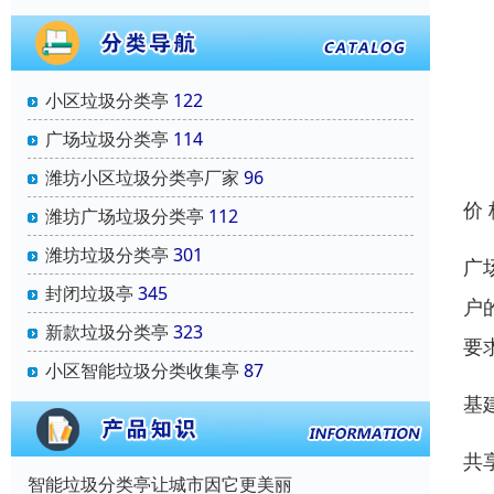
小区垃圾分类亭
122
广场垃圾分类亭
114
潍坊小区垃圾分类亭厂家
96
价
潍坊广场垃圾分类亭
112
潍坊垃圾分类亭
301
广
封闭垃圾亭
345
户
新款垃圾分类亭
323
要
小区智能垃圾分类收集亭
87
基
共
智能垃圾分类亭让城市因它更美丽