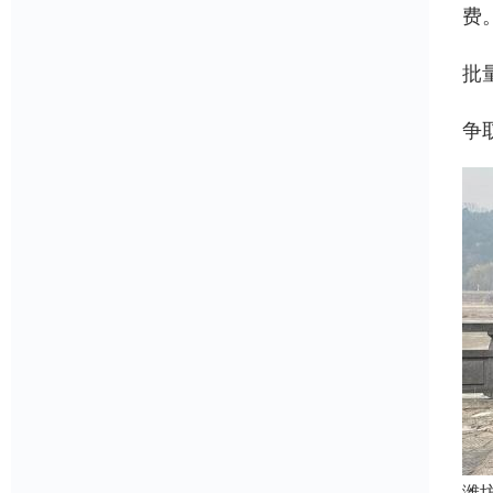
费
批
争
潍