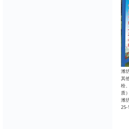
潍
其
栓
质
潍
25-