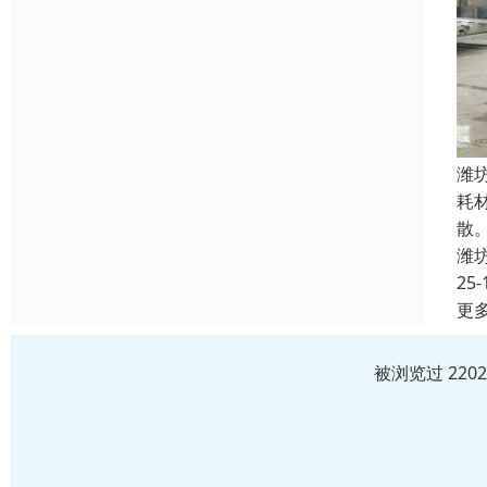
潍
耗
散
潍
25-
更
被浏览过 220