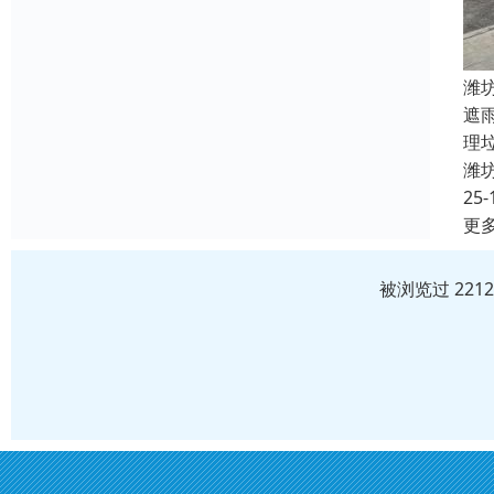
潍
遮
理
潍
25-
更
被浏览过 221