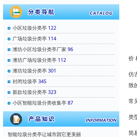
小区垃圾分类亭
122
广场垃圾分类亭
114
潍坊小区垃圾分类亭厂家
96
价
潍坊广场垃圾分类亭
112
潍坊垃圾分类亭
301
仿
封闭垃圾亭
345
致
新款垃圾分类亭
323
常
小区智能垃圾分类收集亭
87
类
简
智能垃圾分类亭让城市因它更美丽