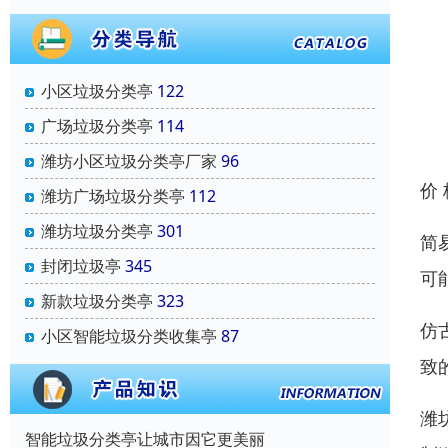
小区垃圾分类亭
122
广场垃圾分类亭
114
潍坊小区垃圾分类亭厂家
96
价
潍坊广场垃圾分类亭
112
潍坊垃圾分类亭
301
简
封闭垃圾亭
345
可
新款垃圾分类亭
323
仿
小区智能垃圾分类收集亭
87
致
潍
智能垃圾分类亭让城市因它更美丽