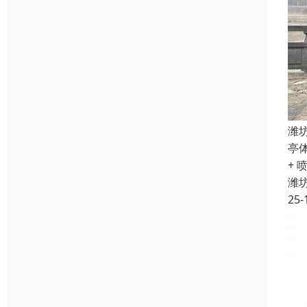
潍
亭
+ 
潍
25-