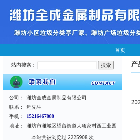
首页
产
站内搜索：
公司：
潍坊全成金属制品有限公司
20
联系：
程先生
手机：
15216467888
地址：
潍坊市潍城区望留街道大项家村西工业园
本站共被浏览过 2225908 次