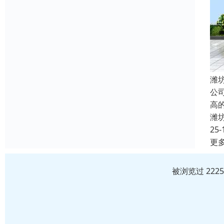
潍
公
高
潍
25-
更
被浏览过 222