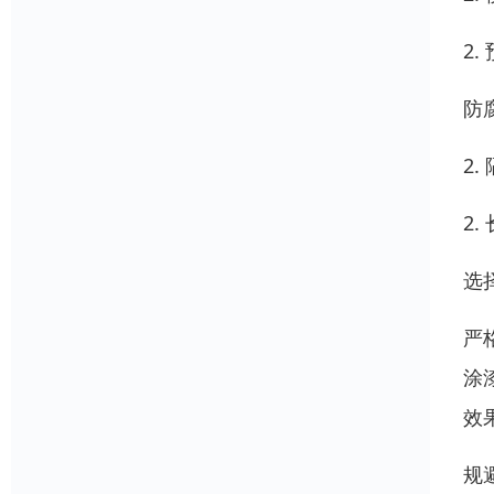
2.
防
2
2
选
严
涂
效
规