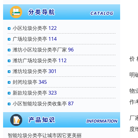
小区垃圾分类亭
122
广场垃圾分类亭
114
潍坊小区垃圾分类亭厂家
96
价
潍坊广场垃圾分类亭
112
潍坊垃圾分类亭
301
明
封闭垃圾亭
345
物
新款垃圾分类亭
323
作
小区智能垃圾分类收集亭
87
厂
度
智能垃圾分类亭让城市因它更美丽